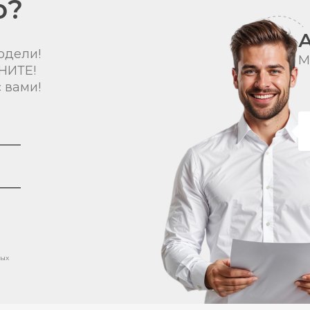
о?
одели!
М
НИТЕ!
 вами!
ных