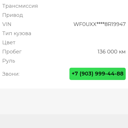
Трансмиссия
Привод
VIN
WF0UXX****8R19947
Тип кузова
Цвет
Пробег
136 000 км
Руль
+7 (903) 999-44-88
Звони: