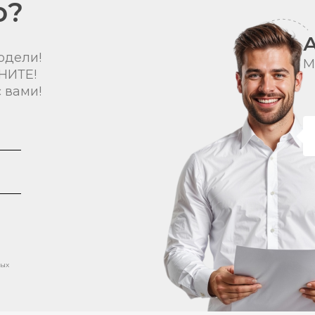
о?
одели!
М
НИТЕ!
 вами!
ных