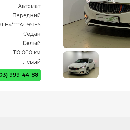
Автомат
Передний
LB4****A095195
Седан
Белый
110 000 км
Левый
903) 999-44-88