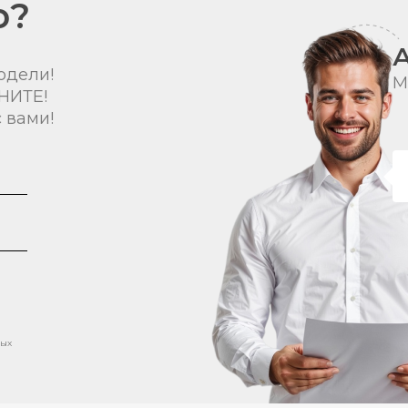
о?
одели!
М
НИТЕ!
 вами!
ных