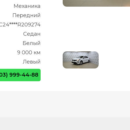
Механика
Передний
C24****R209274
Седан
Белый
9 000 км
Левый
903) 999-44-88