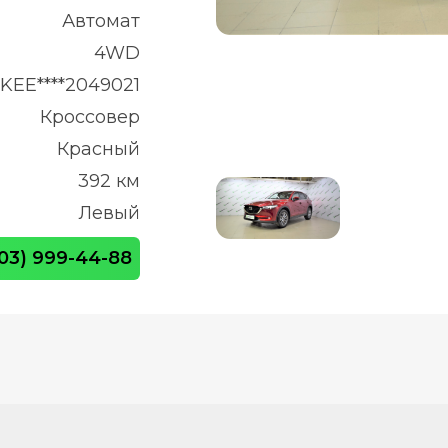
Автомат
4WD
EE****2049021
Кроссовер
Красный
392 км
Левый
903) 999-44-88