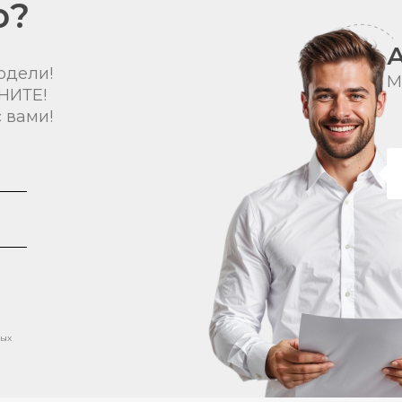
о?
одели!
М
НИТЕ!
 вами!
ных