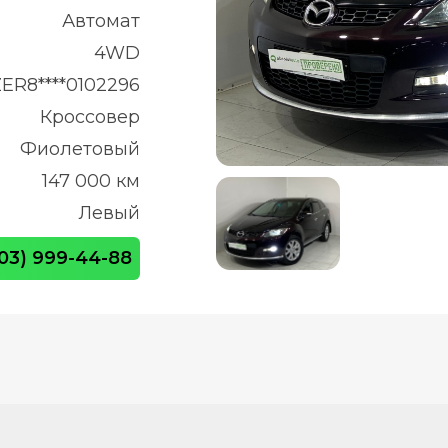
Автомат
4WD
ER8****0102296
Кроссовер
Фиолетовый
147 000 км
Левый
903) 999-44-88