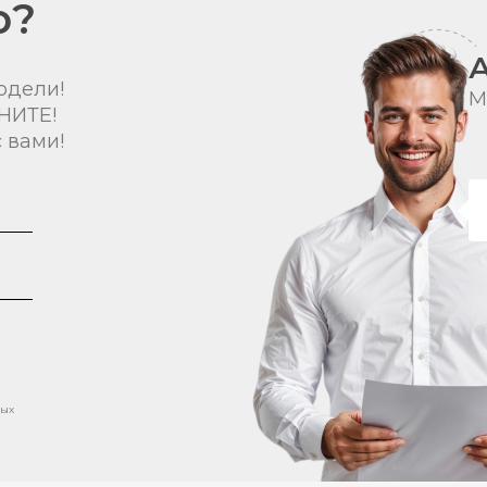
о?
одели!
М
НИТЕ!
 вами!
ных