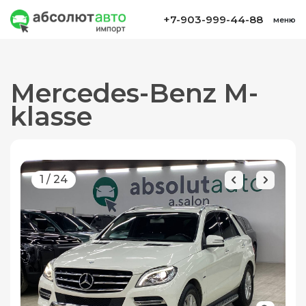
+7-903-999-44-88
меню
Mercedes-Benz M-
klasse
1
/
24