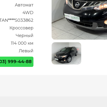
Автомат
4WD
TAN****S033862
Кроссовер
Черный
114 000 км
Левый
903) 999-44-88