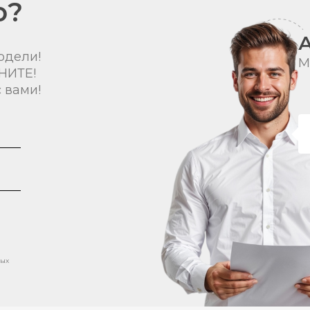
о?
одели!
М
НИТЕ!
 вами!
ных