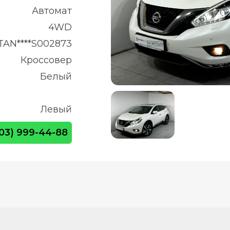
Автомат
4WD
TAN****S002873
Кроссовер
Белый
Левый
903) 999-44-88