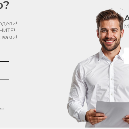
о?
одели!
М
НИТЕ!
 вами!
ных