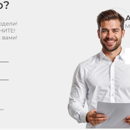
о?
одели!
М
НИТЕ!
 вами!
ных