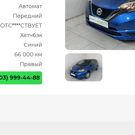
Автомат
Передний
ОТС****СТВУЕТ
Хетчбэк
Синий
66 000 км
Правый
903) 999-44-88