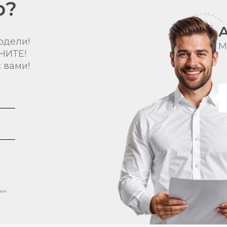
о?
одели!
М
НИТЕ!
 вами!
ных