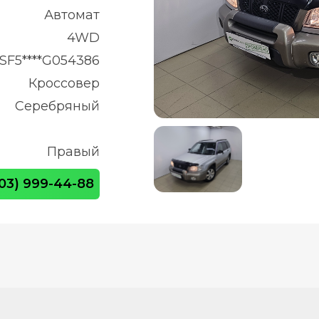
Автомат
4WD
1SF5****G054386
Кроссовер
Серебряный
Правый
903) 999-44-88