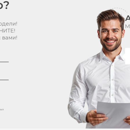
о?
одели!
М
НИТЕ!
 вами!
ных