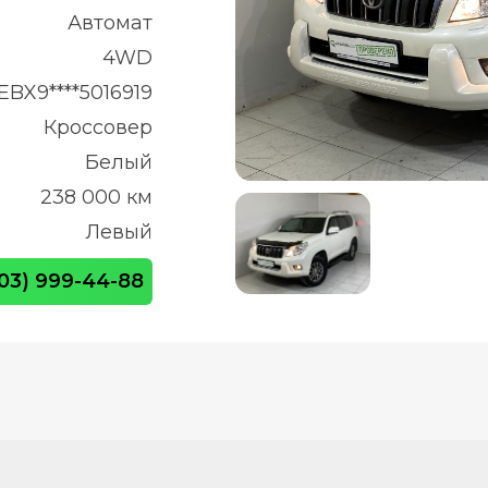
Автомат
4WD
EBX9****5016919
Кроссовер
Белый
238 000 км
Левый
903) 999-44-88