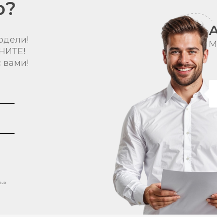
о?
одели!
М
НИТЕ!
 вами!
ных