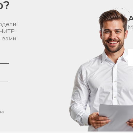
о?
одели!
М
НИТЕ!
 вами!
ных