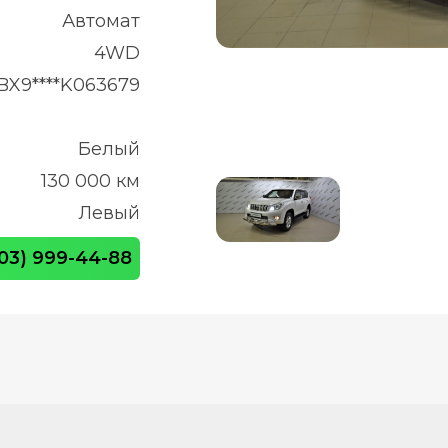
Автомат
4WD
BX9****K063679
Белый
130 000 км
Левый
903) 999-44-88