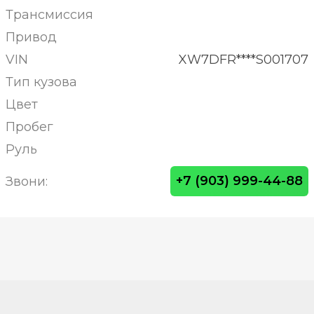
Трансмиссия
Привод
VIN
XW7DFR****S001707
Тип кузова
Цвет
Пробег
Руль
+7 (903) 999-44-88
Звони: