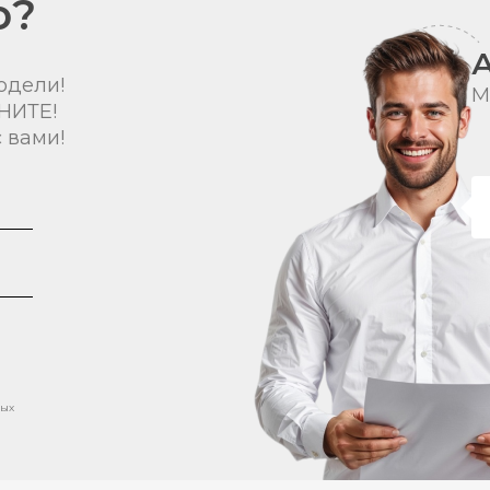
о?
одели!
М
НИТЕ!
 вами!
ных