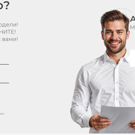
о?
одели!
М
НИТЕ!
 вами!
ных