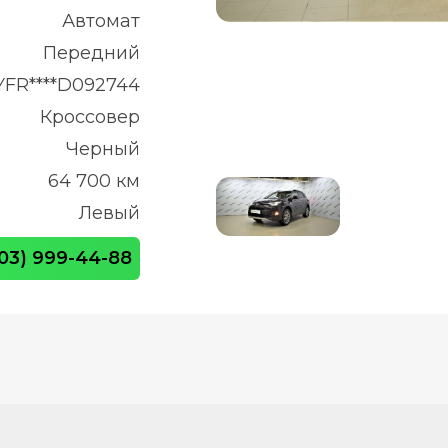
Автомат
Передний
FR****D092744
Кроссовер
Черный
64 700 км
Левый
903) 999-44-88